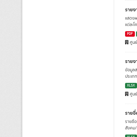
รายง
แสดงผ
แต่ละโ
PDF
ศูนย
รายง
ข้อมู
ประเภท
XLSX
ศูนย
รายชื
รายชื่
สังคม/