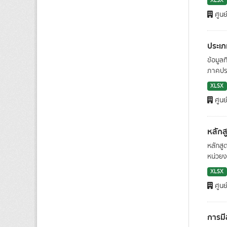
XLSX
ศูนย
ประเภ
ข้อมูล
ภาคประ
XLSX
ศูนย
หลักส
หลักสู
หน่วยง
XLSX
ศูนย
การมี