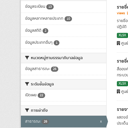
รายชื
ข้อมูลระเบียน
13
views
ข้อมูลหลากหลายประเภท
10
รายชื่
ปฏิบัติ
ข้อมูลสถิติ
2
XLSX
ข้อมูลประเภทอื่นๆ
1
ศูนย
หมวดหมู่ตามธรรมาภิบาลข้อมูล
รายชื
ข้อมูลสาธารณะ
สื่ออง
26
กระบวน
ระดับชั้นข้อมูล
XLSX
ศูนย
เปิดเผย
22
รายง
การเข้าถึง
แสดงข้
สาธารณะ
x
26
ประเด็