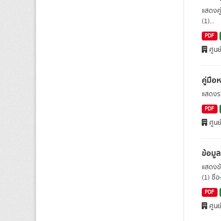
แสดงคู
(1)...
PDF
ศูนย
คู่มื
แสดงรา
PDF
ศูนย
ข้อมูล
แสดงข้
(1) ชื่
PDF
ศูนย