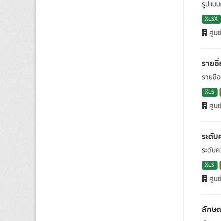
รูปแบบ
XLSX
ศูนย
รายชื
รายชื่
XLS
ศูนย
ระดับ
ระดับค
XLS
ศูนย
ลักษณ