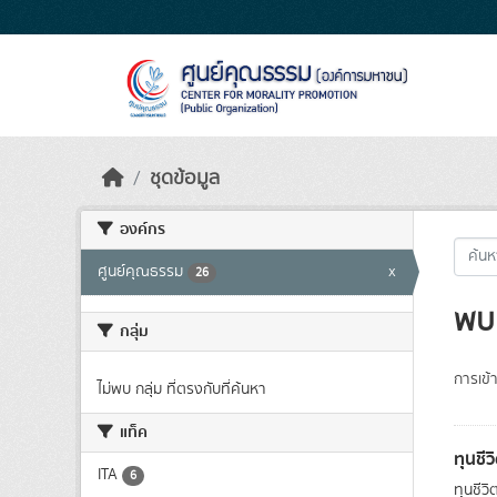
Skip to main content
ชุดข้อมูล
องค์กร
ศูนย์คุณธรรม
x
26
พบ 
กลุ่ม
การเข้า
ไม่พบ กลุ่ม ที่ตรงกับที่ค้นหา
แท็ค
ทุนชีว
ITA
6
ทุนชีว