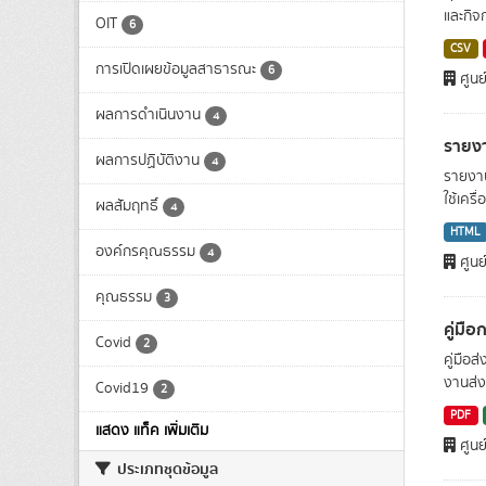
และกิจ
OIT
6
CSV
การเปิดเผยข้อมูลสาธารณะ
6
ศูนย
ผลการดำเนินงาน
4
รายง
ผลการปฏิบัติงาน
4
รายงา
ใช้เครื
ผลสัมฤทธิ์
4
HTML
องค์กรคุณธรรม
4
ศูนย
คุณธรรม
3
คู่มื
Covid
2
คู่มือ
งานส่ง
Covid19
2
PDF
แสดง แท็ค เพิ่มเติม
ศูนย
ประเภทชุดข้อมูล