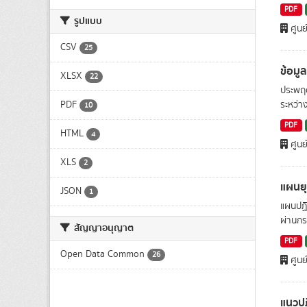
PDF
รูปแบบ
ศูนย
CSV
25
ข้อมู
XLSX
22
ประพฤต
PDF
ระหว่า
10
PDF
HTML
4
ศูนย
XLS
2
แผนย
JSON
1
แผนปฏิ
ผ่านกร
สัญญาอนุญาต
PDF
Open Data Common
26
ศูนย
แนวปฏ