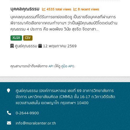
บุคคลคุณธรรม
4535 total views
8 recent views
บุคคลคุณธรรมที่ได้รับการยกย่องเชิดชู เป็นรายชื่อบุคคลที่ผ่านการ
พิจารณาคัดเลือกจากคณะทำงานฯ ว่าเป็นผู้มีคุณสมบัติโดดเด่นด้าน
คุณธรรม 4 ประการ คือ พอเพียง วินัย สุจริต จิตอาสา...
XLSX
CSV
ศูนย์คุณธรรม
12 พฤษภาคม 2569
คุณสามารถเข้าถึงคลังทาง
API
(ให้ดู
คู่มือ API
).
ศูนย์คุณธรรม (องค์การมหาชน) เลขที่ 69 อาคารวิทยาลัยการ
จัดการ มหาวิทยาลัยมหิดล (CMMU) ชั้น 16-17 ถ.วิภาวดีรังสิต
แขวงสามเสนใน เขตพญาไท กรุงเทพฯ 10400
0-2644-9900
info@moralcenter.or.th