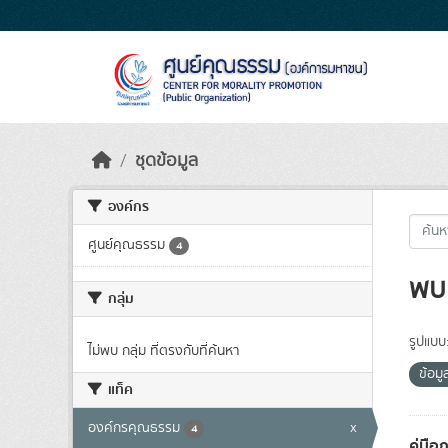
Skip to main content
ชุดข้อมูล
องค์กร
ศูนย์คุณธรรม
4
พบ 
กลุ่ม
รูปแบบ
ไม่พบ กลุ่ม ที่ตรงกับที่ค้นหา
ข้อม
แท็ค
องค์กรคุณธรรม
x
4
คู่มื