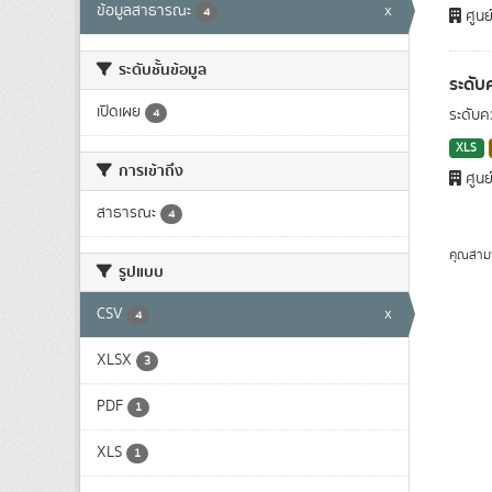
ข้อมูลสาธารณะ
x
4
ศูนย
ระดับชั้นข้อมูล
ระดับ
เปิดเผย
4
ระดับค
XLS
การเข้าถึง
ศูนย
สาธารณะ
4
คุณสาม
รูปแบบ
CSV
x
4
XLSX
3
PDF
1
XLS
1