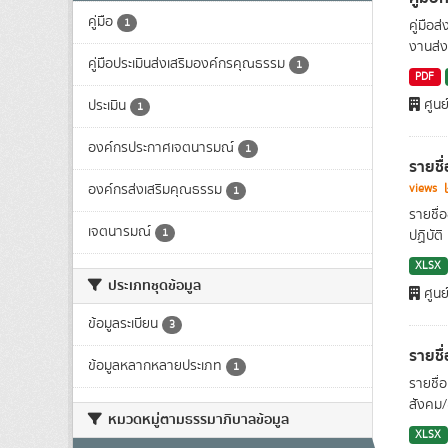
คู่มือ
1
คู่มือ
งานส่ง
คู่มือประเมินส่งเสริมองค์กรคุณธรรม
1
PDF
ศูนย
ประเมิน
1
องค์กรประกาศเจตนารมณ์
1
รายชื
องค์กรส่งเสริมคุณธรรม
views
1
รายชื่
เจตนารมณ์
1
ปฏิบัติ
XLSX
ประเภทชุดข้อมูล
ศูนย
ข้อมูลระเบียน
3
รายชื
ข้อมูลหลากหลายประเภท
1
รายชื่
สังคม/
หมวดหมู่ตามธรรมาภิบาลข้อมูล
XLSX