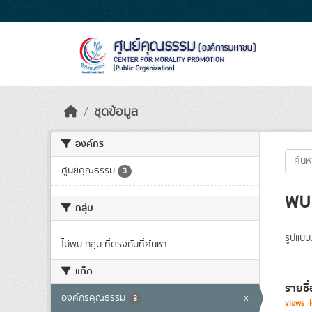
Skip to main content
ชุดข้อมูล
องค์กร
ศูนย์คุณธรรม
3
พบ 
กลุ่ม
รูปแบบ
ไม่พบ กลุ่ม ที่ตรงกับที่ค้นหา
แท็ค
รายชื
องค์กรคุณธรรม
x
3
views