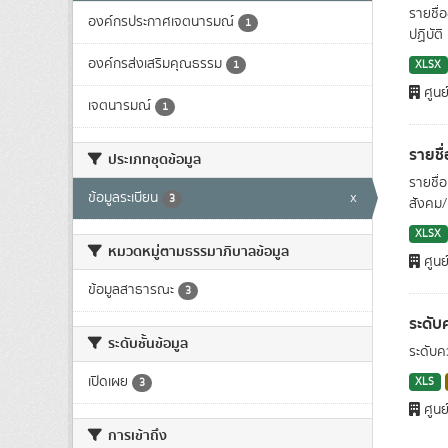
รายชื่
องค์กรประกาศเจตนารมณ์
1
ปฏิบัติ
องค์กรส่งเสริมคุณธรรม
1
XLSX
ศูนย
เจตนารมณ์
1
รายชื
ประเภทชุดข้อมูล
รายชื่
ข้อมูลระเบียน
x
3
สังคม/
XLSX
หมวดหมู่ตามธรรมาภิบาลข้อมูล
ศูนย
ข้อมูลสาธารณะ
3
ระดับ
ระดับชั้นข้อมูล
ระดับค
เปิดเผย
XLS
3
ศูนย
การเข้าถึง