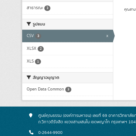
สาธารณะ
3
คุณสาม
รูปแบบ
CSV
x
3
XLSX
2
XLS
1
สัญญาอนุญาต
Open Data Common
3
ศูนย์คุณธรรม (องค์การมหาชน) เลขที่ 69 อาคารวิทยาลัย
ถ.วิภาวดีรังสิต แขวงสามเสนใน เขตพญาไท กรุงเทพฯ 10
0-2644-9900