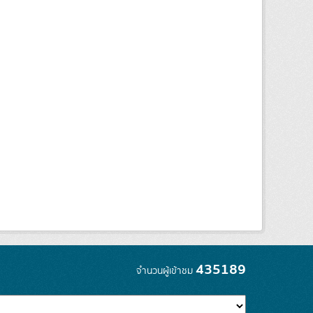
435189
จำนวนผู้เข้าชม