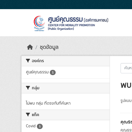
Skip to main content
ชุดข้อมูล
องค์กร
ศูนย์คุณธรรม
1
พบ 
กลุ่ม
รูปแบบ
ไม่พบ กลุ่ม ที่ตรงกับที่ค้นหา
แท็ค
คุณธร
Covid
1
คุณธรร