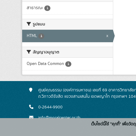
สาธารณะ
1
รูปแบบ
HTML
x
1
สัญญาอนุญาต
Open Data Common
1
ศูนย์คุณธรรม (องค์การมหาชน) เลขที่ 69 อาคารวิทยาลัย
ถ.วิภาวดีรังสิต แขวงสามเสนใน เขตพญาไท กรุงเทพฯ 10
0-2644-9900
info@moralcenter.or.th
เว็บไซต์นี้ใช้ "คุกกี้" เพื