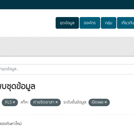
ชุดข้อมูล
องค์กร
กลุ่ม
เกี่ยวกับ
พบชุดข้อมูล
:
XLS
แท็ค:
ค่ายจิตอาสา
ระดับชั้นข้อมูล:
เปิดเผย
องค้นหาใหม่