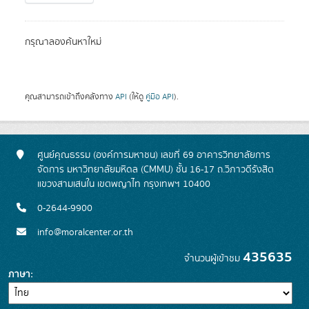
กรุณาลองค้นหาใหม่
คุณสามารถเข้าถึงคลังทาง
API
(ให้ดู
คู่มือ API
).
ศูนย์คุณธรรม (องค์การมหาชน) เลขที่ 69 อาคารวิทยาลัยการ
จัดการ มหาวิทยาลัยมหิดล (CMMU) ชั้น 16-17 ถ.วิภาวดีรังสิต
แขวงสามเสนใน เขตพญาไท กรุงเทพฯ 10400
0-2644-9900
info@moralcenter.or.th
435635
จำนวนผู้เข้าชม
ภาษา