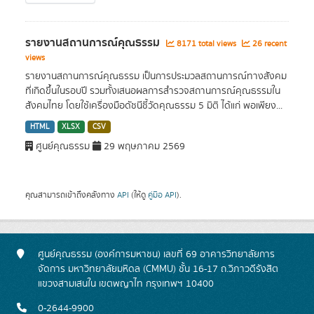
รายงานสถานการณ์คุณธรรม
8171 total views
26 recent
views
รายงานสถานการณ์คุณธรรม เป็นการประมวลสถานการณ์ทางสังคม
ที่เกิดขึ้นในรอบปี รวมทั้งเสนอผลการสำรวจสถานการณ์คุณธรรมใน
สังคมไทย โดยใช้เครื่องมือดัชนีชี้วัดคุณธรรม 5 มิติ ได้แก่ พอเพียง...
HTML
XLSX
CSV
ศูนย์คุณธรรม
29 พฤษภาคม 2569
คุณสามารถเข้าถึงคลังทาง
API
(ให้ดู
คู่มือ API
).
ศูนย์คุณธรรม (องค์การมหาชน) เลขที่ 69 อาคารวิทยาลัยการ
จัดการ มหาวิทยาลัยมหิดล (CMMU) ชั้น 16-17 ถ.วิภาวดีรังสิต
แขวงสามเสนใน เขตพญาไท กรุงเทพฯ 10400
0-2644-9900