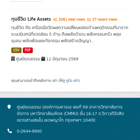
ทุนชีวิต Life Assets
2081 total views
37 recent views
ทุนชีวิต คือ เครื่องมือวัดผลความเปลี่ยนแปลงด้านพฤติกรรมที่มาจาก
ระบบนิเวศน์ที่แวดล้อม 5 ด้าน คือพลังตัวตน พลังครอบครัว พลุง
ชุมชน พลังเพื่อนและกิจกรรม พลังสร้างปัญญา...
CSV
PDF
ศูนย์คุณธรรม
11 มิถุนายน 2569
คุณสามารถเข้าถึงคลังทาง
API
(ให้ดู
คู่มือ API
).
ศูนย์คุณธรรม (องค์การมหาชน) เลขที่ 69 อาคารวิทยาลัยการ
จัดการ มหาวิทยาลัยมหิดล (CMMU) ชั้น 16-17 ถ.วิภาวดีรังสิต
แขวงสามเสนใน เขตพญาไท กรุงเทพฯ 10400
0-2644-9900