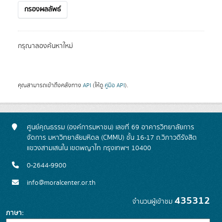
กรองผลลัพธ์
กรุณาลองค้นหาใหม่
คุณสามารถเข้าถึงคลังทาง
API
(ให้ดู
คู่มือ API
).
ศูนย์คุณธรรม (องค์การมหาชน) เลขที่ 69 อาคารวิทยาลัยการ
จัดการ มหาวิทยาลัยมหิดล (CMMU) ชั้น 16-17 ถ.วิภาวดีรังสิต
แขวงสามเสนใน เขตพญาไท กรุงเทพฯ 10400
0-2644-9900
info@moralcenter.or.th
435312
จำนวนผู้เข้าชม
ภาษา