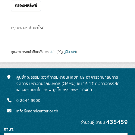
กรองผลลัพธ์
กรุณาลองค้นหาใหม่
คุณสามารถเข้าถึงคลังทาง
API
(ให้ดู
คู่มือ API
).
ศูนย์คุณธรรม (องค์การมหาชน) เลขที่ 69 อาคารวิทยาลัยการ
จัดการ มหาวิทยาลัยมหิดล (CMMU) ชั้น 16-17 ถ.วิภาวดีรังสิต
แขวงสามเสนใน เขตพญาไท กรุงเทพฯ 10400
0-2644-9900
info@moralcenter.or.th
435459
จำนวนผู้เข้าชม
ภาษา