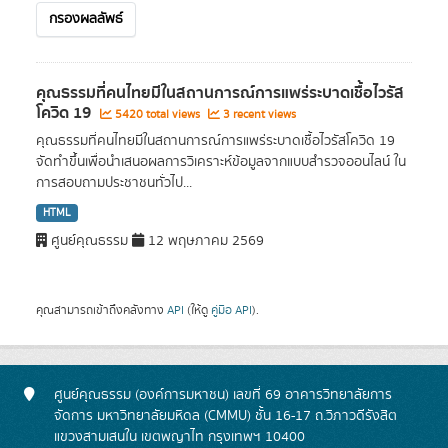
กรองผลลัพธ์
คุณธรรมที่คนไทยมีในสถานการณ์การแพร่ระบาดเชื้อไวรัส
โควิด 19
5420 total views
3 recent views
คุณธรรมที่คนไทยมีในสถานการณ์การแพร่ระบาดเชื้อไวรัสโควิด 19
จัดทำขึ้นเพื่อนำเสนอผลการวิเคราะห์ข้อมูลจากแบบสำรวจออนไลน์ ใน
การสอบถามประชาชนทั่วไป...
HTML
ศูนย์คุณธรรม
12 พฤษภาคม 2569
คุณสามารถเข้าถึงคลังทาง
API
(ให้ดู
คู่มือ API
).
ศูนย์คุณธรรม (องค์การมหาชน) เลขที่ 69 อาคารวิทยาลัยการ
จัดการ มหาวิทยาลัยมหิดล (CMMU) ชั้น 16-17 ถ.วิภาวดีรังสิต
แขวงสามเสนใน เขตพญาไท กรุงเทพฯ 10400