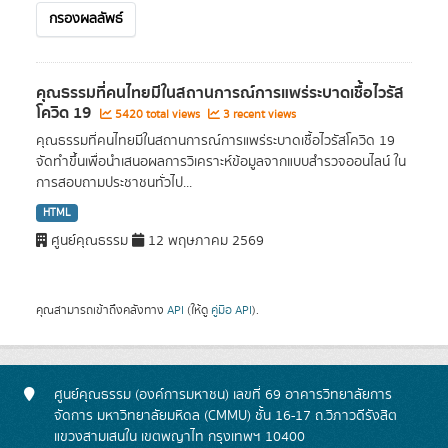
กรองผลลัพธ์
คุณธรรมที่คนไทยมีในสถานการณ์การแพร่ระบาดเชื้อไวรัส
โควิด 19
5420 total views
3 recent views
คุณธรรมที่คนไทยมีในสถานการณ์การแพร่ระบาดเชื้อไวรัสโควิด 19
จัดทำขึ้นเพื่อนำเสนอผลการวิเคราะห์ข้อมูลจากแบบสำรวจออนไลน์ ใน
การสอบถามประชาชนทั่วไป...
HTML
ศูนย์คุณธรรม
12 พฤษภาคม 2569
คุณสามารถเข้าถึงคลังทาง
API
(ให้ดู
คู่มือ API
).
ศูนย์คุณธรรม (องค์การมหาชน) เลขที่ 69 อาคารวิทยาลัยการ
จัดการ มหาวิทยาลัยมหิดล (CMMU) ชั้น 16-17 ถ.วิภาวดีรังสิต
แขวงสามเสนใน เขตพญาไท กรุงเทพฯ 10400