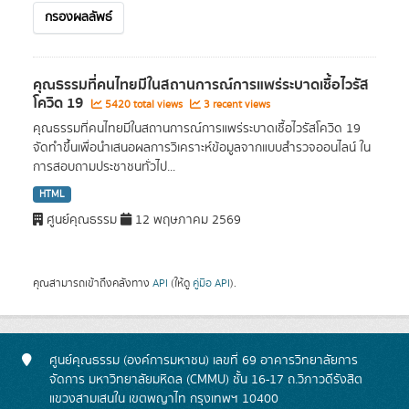
กรองผลลัพธ์
คุณธรรมที่คนไทยมีในสถานการณ์การแพร่ระบาดเชื้อไวรัส
โควิด 19
5420 total views
3 recent views
คุณธรรมที่คนไทยมีในสถานการณ์การแพร่ระบาดเชื้อไวรัสโควิด 19
จัดทำขึ้นเพื่อนำเสนอผลการวิเคราะห์ข้อมูลจากแบบสำรวจออนไลน์ ใน
การสอบถามประชาชนทั่วไป...
HTML
ศูนย์คุณธรรม
12 พฤษภาคม 2569
คุณสามารถเข้าถึงคลังทาง
API
(ให้ดู
คู่มือ API
).
ศูนย์คุณธรรม (องค์การมหาชน) เลขที่ 69 อาคารวิทยาลัยการ
จัดการ มหาวิทยาลัยมหิดล (CMMU) ชั้น 16-17 ถ.วิภาวดีรังสิต
แขวงสามเสนใน เขตพญาไท กรุงเทพฯ 10400