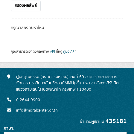
กรองผลลัพธ์
กรุณาลองค้นหาใหม่
คุณสามารถเข้าถึงคลังทาง
API
(ให้ดู
คู่มือ API
).
ศูนย์คุณธรรม (องค์การมหาชน) เลขที่ 69 อาคารวิทยาลัยการ
จัดการ มหาวิทยาลัยมหิดล (CMMU) ชั้น 16-17 ถ.วิภาวดีรังสิต
แขวงสามเสนใน เขตพญาไท กรุงเทพฯ 10400
0-2644-9900
info@moralcenter.or.th
435181
จำนวนผู้เข้าชม
ภาษา