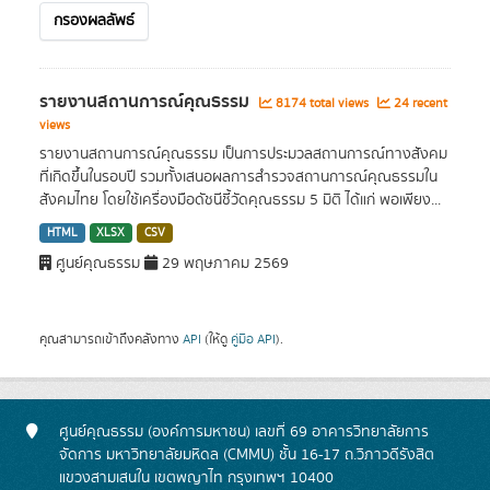
กรองผลลัพธ์
รายงานสถานการณ์คุณธรรม
8174 total views
24 recent
views
รายงานสถานการณ์คุณธรรม เป็นการประมวลสถานการณ์ทางสังคม
ที่เกิดขึ้นในรอบปี รวมทั้งเสนอผลการสำรวจสถานการณ์คุณธรรมใน
สังคมไทย โดยใช้เครื่องมือดัชนีชี้วัดคุณธรรม 5 มิติ ได้แก่ พอเพียง...
HTML
XLSX
CSV
ศูนย์คุณธรรม
29 พฤษภาคม 2569
คุณสามารถเข้าถึงคลังทาง
API
(ให้ดู
คู่มือ API
).
ศูนย์คุณธรรม (องค์การมหาชน) เลขที่ 69 อาคารวิทยาลัยการ
จัดการ มหาวิทยาลัยมหิดล (CMMU) ชั้น 16-17 ถ.วิภาวดีรังสิต
แขวงสามเสนใน เขตพญาไท กรุงเทพฯ 10400