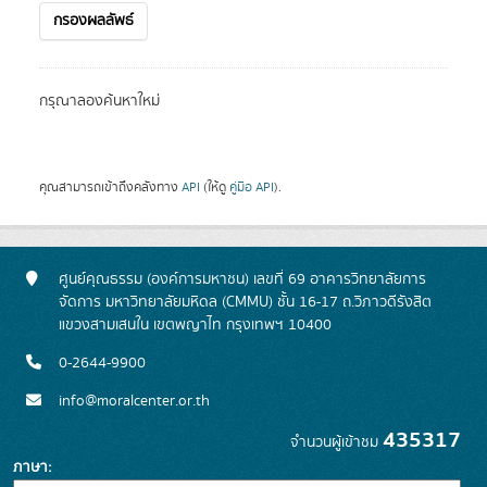
กรองผลลัพธ์
กรุณาลองค้นหาใหม่
คุณสามารถเข้าถึงคลังทาง
API
(ให้ดู
คู่มือ API
).
ศูนย์คุณธรรม (องค์การมหาชน) เลขที่ 69 อาคารวิทยาลัยการ
จัดการ มหาวิทยาลัยมหิดล (CMMU) ชั้น 16-17 ถ.วิภาวดีรังสิต
แขวงสามเสนใน เขตพญาไท กรุงเทพฯ 10400
0-2644-9900
info@moralcenter.or.th
435317
จำนวนผู้เข้าชม
ภาษา