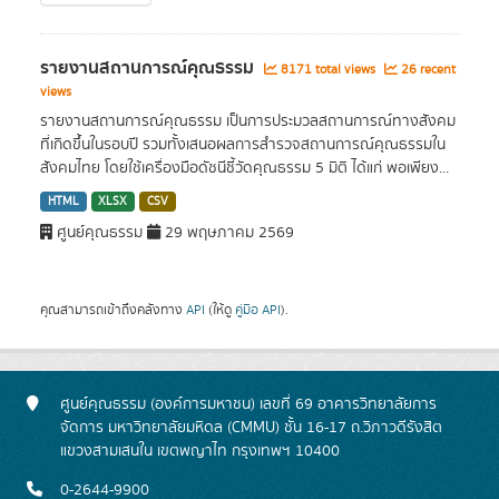
รายงานสถานการณ์คุณธรรม
8171 total views
26 recent
views
รายงานสถานการณ์คุณธรรม เป็นการประมวลสถานการณ์ทางสังคม
ที่เกิดขึ้นในรอบปี รวมทั้งเสนอผลการสำรวจสถานการณ์คุณธรรมใน
สังคมไทย โดยใช้เครื่องมือดัชนีชี้วัดคุณธรรม 5 มิติ ได้แก่ พอเพียง...
HTML
XLSX
CSV
ศูนย์คุณธรรม
29 พฤษภาคม 2569
คุณสามารถเข้าถึงคลังทาง
API
(ให้ดู
คู่มือ API
).
ศูนย์คุณธรรม (องค์การมหาชน) เลขที่ 69 อาคารวิทยาลัยการ
จัดการ มหาวิทยาลัยมหิดล (CMMU) ชั้น 16-17 ถ.วิภาวดีรังสิต
แขวงสามเสนใน เขตพญาไท กรุงเทพฯ 10400
0-2644-9900