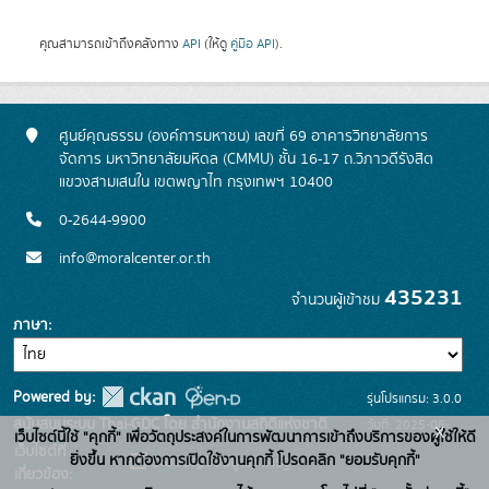
คุณสามารถเข้าถึงคลังทาง
API
(ให้ดู
คู่มือ API
).
ศูนย์คุณธรรม (องค์การมหาชน) เลขที่ 69 อาคารวิทยาลัยการ
จัดการ มหาวิทยาลัยมหิดล (CMMU) ชั้น 16-17 ถ.วิภาวดีรังสิต
แขวงสามเสนใน เขตพญาไท กรุงเทพฯ 10400
0-2644-9900
info@moralcenter.or.th
435231
จำนวนผู้เข้าชม
ภาษา
Powered by:
รุ่นโปรแกรม: 3.0.0
สนับสนุนระบบ Thai-GDC โดย สำนักงานสถิติแห่งชาติ
วันที่: 2025-06-
x
เว็บไซต์นี้ใช้ "คุกกี้" เพื่อวัตถุประสงค์ในการพัฒนาการเข้าถึงบริการของผู้ใช้ให้ดี
เว็บไซต์ที่
26
ยิ่งขึ้น หากต้องการเปิดใช้งานคุกกี้ โปรดคลิก "ยอมรับคุกกี้"
ระบบบัญชีข้อมูลภาครัฐ
เกี่ยวข้อง: