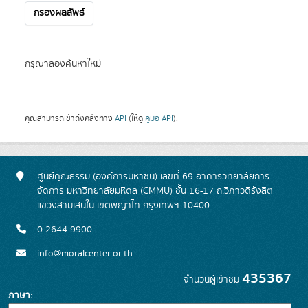
กรองผลลัพธ์
กรุณาลองค้นหาใหม่
คุณสามารถเข้าถึงคลังทาง
API
(ให้ดู
คู่มือ API
).
ศูนย์คุณธรรม (องค์การมหาชน) เลขที่ 69 อาคารวิทยาลัยการ
จัดการ มหาวิทยาลัยมหิดล (CMMU) ชั้น 16-17 ถ.วิภาวดีรังสิต
แขวงสามเสนใน เขตพญาไท กรุงเทพฯ 10400
0-2644-9900
info@moralcenter.or.th
435367
จำนวนผู้เข้าชม
ภาษา