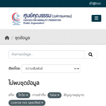
Skip to main content
เข้าสู่ระบบ
ชุดข้อมูล
เรียงโดย
ไม่พบชุดข้อมูล
แท็ค:
โควิด
การเข้าถึง:
false
สัญญาอนุญาต:
License not specified