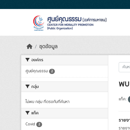
Skip to main content
ชุดข้อมูล
องค์กร
ศูนย์คุณธรรม
2
พบ 
กลุ่ม
แท็ค:
ไม่พบ กลุ่ม ที่ตรงกับที่ค้นหา
แท็ค
รายง
Covid
2
รายงา