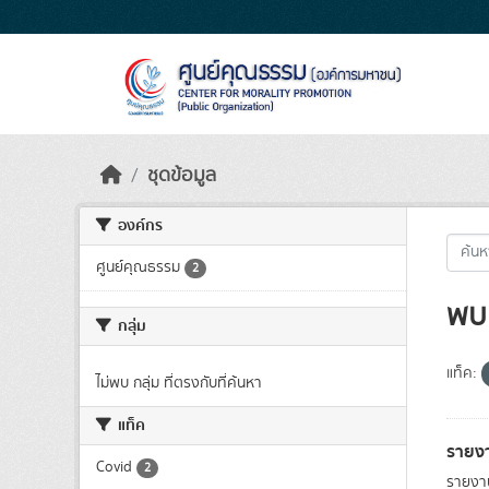
Skip to main content
ชุดข้อมูล
องค์กร
ศูนย์คุณธรรม
2
พบ 
กลุ่ม
แท็ค:
ไม่พบ กลุ่ม ที่ตรงกับที่ค้นหา
แท็ค
รายง
Covid
2
รายงา