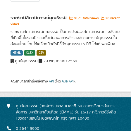
รายงานสถานการณ์คุณธรรม
8171 total views
26 recent
views
รายงานสถานการณ์คุณธรรม เป็นการประมวลสถานการณ์ทางสังคม
ที่เกิดขึ้นในรอบปี รวมทั้งเสนอผลการสำรวจสถานการณ์คุณธรรมใน
สังคมไทย โดยใช้เครื่องมือดัชนีชี้วัดคุณธรรม 5 มิติ ได้แก่ พอเพียง...
HTML
XLSX
CSV
ศูนย์คุณธรรม
29 พฤษภาคม 2569
คุณสามารถเข้าถึงคลังทาง
API
(ให้ดู
คู่มือ API
).
ศูนย์คุณธรรม (องค์การมหาชน) เลขที่ 69 อาคารวิทยาลัยการ
จัดการ มหาวิทยาลัยมหิดล (CMMU) ชั้น 16-17 ถ.วิภาวดีรังสิต
แขวงสามเสนใน เขตพญาไท กรุงเทพฯ 10400
0-2644-9900