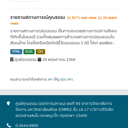
รายงานสถานการณ์คุณธรรม
8171 total views
26 recent
views
รายงานสถานการณ์คุณธรรม เป็นการประมวลสถานการณ์ทางสังคม
ที่เกิดขึ้นในรอบปี รวมทั้งเสนอผลการสำรวจสถานการณ์คุณธรรมใน
สังคมไทย โดยใช้เครื่องมือดัชนีชี้วัดคุณธรรม 5 มิติ ได้แก่ พอเพียง...
HTML
XLSX
CSV
ศูนย์คุณธรรม
29 พฤษภาคม 2569
คุณสามารถเข้าถึงคลังทาง
API
(ให้ดู
คู่มือ API
).
ศูนย์คุณธรรม (องค์การมหาชน) เลขที่ 69 อาคารวิทยาลัยการ
จัดการ มหาวิทยาลัยมหิดล (CMMU) ชั้น 16-17 ถ.วิภาวดีรังสิต
แขวงสามเสนใน เขตพญาไท กรุงเทพฯ 10400
0-2644-9900