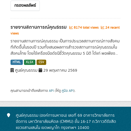
กรองผลลัพธ์
รายงานสถานการณ์คุณธรรม
8174 total views
24 recent
views
รายงานสถานการณ์คุณธรรม เป็นการประมวลสถานการณ์ทางสังคม
ที่เกิดขึ้นในรอบปี รวมทั้งเสนอผลการสำรวจสถานการณ์คุณธรรมใน
สังคมไทย โดยใช้เครื่องมือดัชนีชี้วัดคุณธรรม 5 มิติ ได้แก่ พอเพียง...
HTML
XLSX
CSV
ศูนย์คุณธรรม
29 พฤษภาคม 2569
คุณสามารถเข้าถึงคลังทาง
API
(ให้ดู
คู่มือ API
).
ศูนย์คุณธรรม (องค์การมหาชน) เลขที่ 69 อาคารวิทยาลัยการ
จัดการ มหาวิทยาลัยมหิดล (CMMU) ชั้น 16-17 ถ.วิภาวดีรังสิต
แขวงสามเสนใน เขตพญาไท กรุงเทพฯ 10400