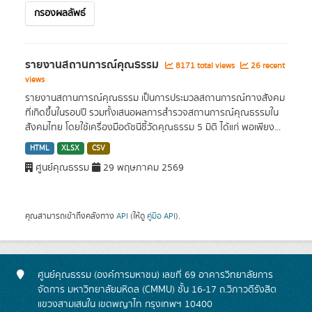
กรองผลลัพธ์
รายงานสถานการณ์คุณธรรม
8171 total views
26 recent
views
รายงานสถานการณ์คุณธรรม เป็นการประมวลสถานการณ์ทางสังคม
ที่เกิดขึ้นในรอบปี รวมทั้งเสนอผลการสำรวจสถานการณ์คุณธรรมใน
สังคมไทย โดยใช้เครื่องมือดัชนีชี้วัดคุณธรรม 5 มิติ ได้แก่ พอเพียง...
HTML
XLSX
CSV
ศูนย์คุณธรรม
29 พฤษภาคม 2569
คุณสามารถเข้าถึงคลังทาง
API
(ให้ดู
คู่มือ API
).
ศูนย์คุณธรรม (องค์การมหาชน) เลขที่ 69 อาคารวิทยาลัยการ
จัดการ มหาวิทยาลัยมหิดล (CMMU) ชั้น 16-17 ถ.วิภาวดีรังสิต
แขวงสามเสนใน เขตพญาไท กรุงเทพฯ 10400