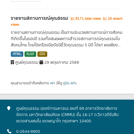
รายงานสถานการณ์คุณธรรม
8171 total views
26 recent
views
รายงานสถานการณ์คุณธรรม เป็นการประมวลสถานการณ์ทางสังคม
ที่เกิดขึ้นในรอบปี รวมทั้งเสนอผลการสำรวจสถานการณ์คุณธรรมใน
สังคมไทย โดยใช้เครื่องมือดัชนีชี้วัดคุณธรรม 5 มิติ ได้แก่ พอเพียง...
HTML
XLSX
CSV
ศูนย์คุณธรรม
29 พฤษภาคม 2569
คุณสามารถเข้าถึงคลังทาง
API
(ให้ดู
คู่มือ API
).
ศูนย์คุณธรรม (องค์การมหาชน) เลขที่ 69 อาคารวิทยาลัยการ
จัดการ มหาวิทยาลัยมหิดล (CMMU) ชั้น 16-17 ถ.วิภาวดีรังสิต
แขวงสามเสนใน เขตพญาไท กรุงเทพฯ 10400
0-2644-9900