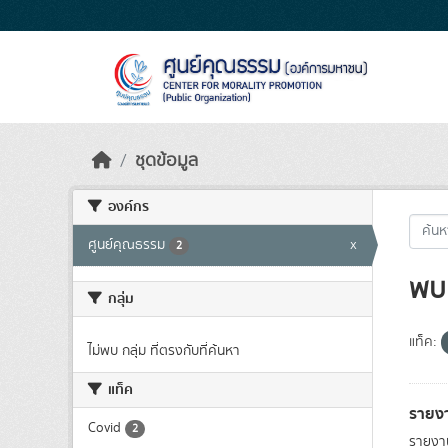
Skip to main content
ชุดข้อมูล
องค์กร
ศูนย์คุณธรรม
x
2
พบ 
กลุ่ม
แท็ค:
ไม่พบ กลุ่ม ที่ตรงกับที่ค้นหา
แท็ค
รายง
Covid
2
รายงา