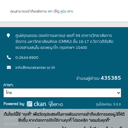
คุณสามารถเข้าถึงคลังทาง
API
(ให้ดู
คู่มือ API
).
ศูนย์คุณธรรม (องค์การมหาชน) เลขที่ 69 อาคารวิทยาลัยการ
จัดการ มหาวิทยาลัยมหิดล (CMMU) ชั้น 16-17 ถ.วิภาวดีรังสิต
แขวงสามเสนใน เขตพญาไท กรุงเทพฯ 10400
0-2644-9900
info@moralcenter.or.th
435385
จำนวนผู้เข้าชม
ภาษา
Powered by:
รุ่นโปรแกรม: 3.0.0
สนับสนุนระบบ Thai-GDC โดย สำนักงานสถิติแห่งชาติ
วันที่: 2025-06-
x
เว็บไซต์นี้ใช้ "คุกกี้" เพื่อวัตถุประสงค์ในการพัฒนาการเข้าถึงบริการของผู้ใช้ให้ดี
เว็บไซต์ที่
26
ยิ่งขึ้น หากต้องการเปิดใช้งานคุกกี้ โปรดคลิก "ยอมรับคุกกี้"
ระบบบัญชีข้อมูลภาครัฐ
เกี่ยวข้อง: