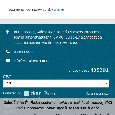
คุณสามารถเข้าถึงคลังทาง
API
(ให้ดู
คู่มือ API
).
ศูนย์คุณธรรม (องค์การมหาชน) เลขที่ 69 อาคารวิทยาลัยการ
จัดการ มหาวิทยาลัยมหิดล (CMMU) ชั้น 16-17 ถ.วิภาวดีรังสิต
แขวงสามเสนใน เขตพญาไท กรุงเทพฯ 10400
0-2644-9900
info@moralcenter.or.th
435391
จำนวนผู้เข้าชม
ภาษา
Powered by:
รุ่นโปรแกรม: 3.0.0
สนับสนุนระบบ Thai-GDC โดย สำนักงานสถิติแห่งชาติ
วันที่: 2025-06-
x
เว็บไซต์นี้ใช้ "คุกกี้" เพื่อวัตถุประสงค์ในการพัฒนาการเข้าถึงบริการของผู้ใช้ให้ดี
เว็บไซต์ที่
26
ยิ่งขึ้น หากต้องการเปิดใช้งานคุกกี้ โปรดคลิก "ยอมรับคุกกี้"
ระบบบัญชีข้อมูลภาครัฐ
เกี่ยวข้อง: