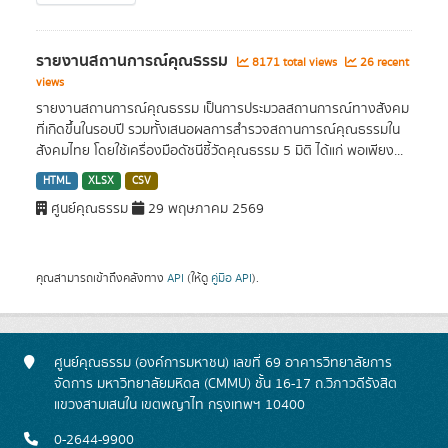
รายงานสถานการณ์คุณธรรม
8171 total views
26 recent
views
รายงานสถานการณ์คุณธรรม เป็นการประมวลสถานการณ์ทางสังคม
ที่เกิดขึ้นในรอบปี รวมทั้งเสนอผลการสำรวจสถานการณ์คุณธรรมใน
สังคมไทย โดยใช้เครื่องมือดัชนีชี้วัดคุณธรรม 5 มิติ ได้แก่ พอเพียง...
HTML
XLSX
CSV
ศูนย์คุณธรรม
29 พฤษภาคม 2569
คุณสามารถเข้าถึงคลังทาง
API
(ให้ดู
คู่มือ API
).
ศูนย์คุณธรรม (องค์การมหาชน) เลขที่ 69 อาคารวิทยาลัยการ
จัดการ มหาวิทยาลัยมหิดล (CMMU) ชั้น 16-17 ถ.วิภาวดีรังสิต
แขวงสามเสนใน เขตพญาไท กรุงเทพฯ 10400
0-2644-9900