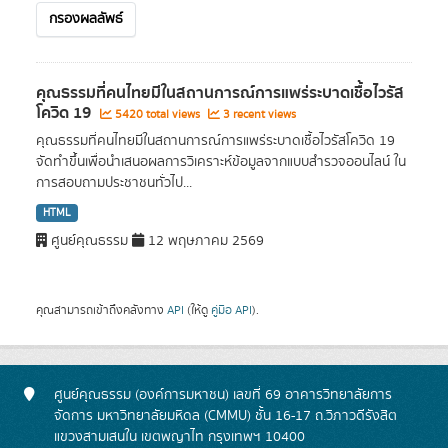
กรองผลลัพธ์
คุณธรรมที่คนไทยมีในสถานการณ์การแพร่ระบาดเชื้อไวรัส
โควิด 19
5420 total views
3 recent views
คุณธรรมที่คนไทยมีในสถานการณ์การแพร่ระบาดเชื้อไวรัสโควิด 19
จัดทำขึ้นเพื่อนำเสนอผลการวิเคราะห์ข้อมูลจากแบบสำรวจออนไลน์ ใน
การสอบถามประชาชนทั่วไป...
HTML
ศูนย์คุณธรรม
12 พฤษภาคม 2569
คุณสามารถเข้าถึงคลังทาง
API
(ให้ดู
คู่มือ API
).
ศูนย์คุณธรรม (องค์การมหาชน) เลขที่ 69 อาคารวิทยาลัยการ
จัดการ มหาวิทยาลัยมหิดล (CMMU) ชั้น 16-17 ถ.วิภาวดีรังสิต
แขวงสามเสนใน เขตพญาไท กรุงเทพฯ 10400