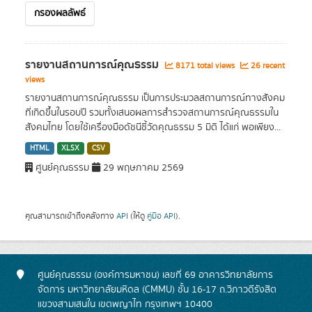
กรองผลลัพธ์
รายงานสถานการณ์คุณธรรม
8171 total views
26 recent
views
รายงานสถานการณ์คุณธรรม เป็นการประมวลสถานการณ์ทางสังคม
ที่เกิดขึ้นในรอบปี รวมทั้งเสนอผลการสำรวจสถานการณ์คุณธรรมใน
สังคมไทย โดยใช้เครื่องมือดัชนีชี้วัดคุณธรรม 5 มิติ ได้แก่ พอเพียง...
HTML
XLSX
CSV
ศูนย์คุณธรรม
29 พฤษภาคม 2569
คุณสามารถเข้าถึงคลังทาง
API
(ให้ดู
คู่มือ API
).
ศูนย์คุณธรรม (องค์การมหาชน) เลขที่ 69 อาคารวิทยาลัยการ
จัดการ มหาวิทยาลัยมหิดล (CMMU) ชั้น 16-17 ถ.วิภาวดีรังสิต
แขวงสามเสนใน เขตพญาไท กรุงเทพฯ 10400