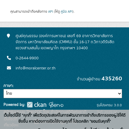
คุณสามารถเข้าถึงคลังทาง
API
(ให้ดู
คู่มือ API
).
ศูนย์คุณธรรม (องค์การมหาชน) เลขที่ 69 อาคารวิทยาลัยการ
จัดการ มหาวิทยาลัยมหิดล (CMMU) ชั้น 16-17 ถ.วิภาวดีรังสิต
แขวงสามเสนใน เขตพญาไท กรุงเทพฯ 10400
0-2644-9900
info@moralcenter.or.th
435260
จำนวนผู้เข้าชม
ภาษา
Powered by:
รุ่นโปรแกรม: 3.0.0
สนับสนุนระบบ Thai-GDC โดย สำนักงานสถิติแห่งชาติ
วันที่: 2025-06-
x
เว็บไซต์นี้ใช้ "คุกกี้" เพื่อวัตถุประสงค์ในการพัฒนาการเข้าถึงบริการของผู้ใช้ให้ดี
เว็บไซต์ที่
26
ยิ่งขึ้น หากต้องการเปิดใช้งานคุกกี้ โปรดคลิก "ยอมรับคุกกี้"
ระบบบัญชีข้อมูลภาครัฐ
เกี่ยวข้อง: