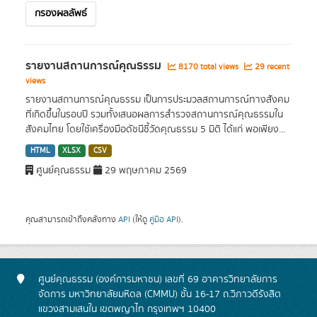
กรองผลลัพธ์
รายงานสถานการณ์คุณธรรม
8170 total views
29 recent
views
รายงานสถานการณ์คุณธรรม เป็นการประมวลสถานการณ์ทางสังคม
ที่เกิดขึ้นในรอบปี รวมทั้งเสนอผลการสำรวจสถานการณ์คุณธรรมใน
สังคมไทย โดยใช้เครื่องมือดัชนีชี้วัดคุณธรรม 5 มิติ ได้แก่ พอเพียง...
HTML
XLSX
CSV
ศูนย์คุณธรรม
29 พฤษภาคม 2569
คุณสามารถเข้าถึงคลังทาง
API
(ให้ดู
คู่มือ API
).
ศูนย์คุณธรรม (องค์การมหาชน) เลขที่ 69 อาคารวิทยาลัยการ
จัดการ มหาวิทยาลัยมหิดล (CMMU) ชั้น 16-17 ถ.วิภาวดีรังสิต
แขวงสามเสนใน เขตพญาไท กรุงเทพฯ 10400