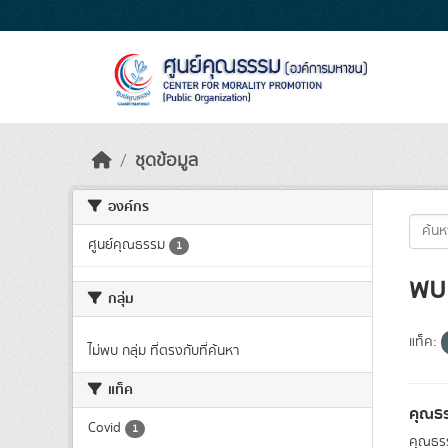
Skip to main content
ชุดข้อมูล
องค์กร
ศูนย์คุณธรรม
1
พบ 
กลุ่ม
แท็ค:
ไม่พบ กลุ่ม ที่ตรงกับที่ค้นหา
แท็ค
คุณธร
Covid
1
คุณธรร