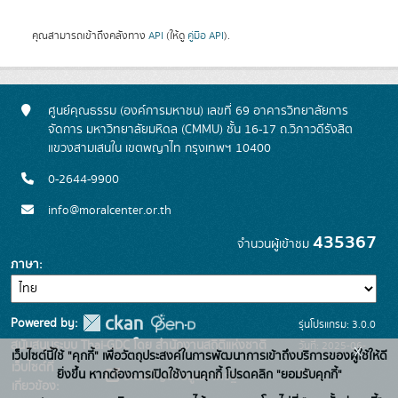
คุณสามารถเข้าถึงคลังทาง
API
(ให้ดู
คู่มือ API
).
ศูนย์คุณธรรม (องค์การมหาชน) เลขที่ 69 อาคารวิทยาลัยการ
จัดการ มหาวิทยาลัยมหิดล (CMMU) ชั้น 16-17 ถ.วิภาวดีรังสิต
แขวงสามเสนใน เขตพญาไท กรุงเทพฯ 10400
0-2644-9900
info@moralcenter.or.th
435367
จำนวนผู้เข้าชม
ภาษา
Powered by:
รุ่นโปรแกรม: 3.0.0
สนับสนุนระบบ Thai-GDC โดย สำนักงานสถิติแห่งชาติ
วันที่: 2025-06-
x
เว็บไซต์นี้ใช้ "คุกกี้" เพื่อวัตถุประสงค์ในการพัฒนาการเข้าถึงบริการของผู้ใช้ให้ดี
เว็บไซต์ที่
26
ยิ่งขึ้น หากต้องการเปิดใช้งานคุกกี้ โปรดคลิก "ยอมรับคุกกี้"
ระบบบัญชีข้อมูลภาครัฐ
เกี่ยวข้อง: