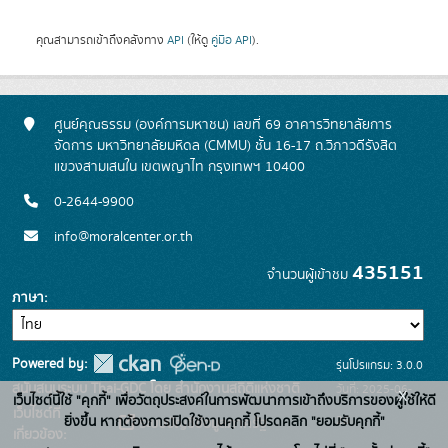
คุณสามารถเข้าถึงคลังทาง
API
(ให้ดู
คู่มือ API
).
ศูนย์คุณธรรม (องค์การมหาชน) เลขที่ 69 อาคารวิทยาลัยการ
จัดการ มหาวิทยาลัยมหิดล (CMMU) ชั้น 16-17 ถ.วิภาวดีรังสิต
แขวงสามเสนใน เขตพญาไท กรุงเทพฯ 10400
0-2644-9900
info@moralcenter.or.th
435151
จำนวนผู้เข้าชม
ภาษา
Powered by:
รุ่นโปรแกรม: 3.0.0
สนับสนุนระบบ Thai-GDC โดย สำนักงานสถิติแห่งชาติ
วันที่: 2025-06-
x
เว็บไซต์นี้ใช้ "คุกกี้" เพื่อวัตถุประสงค์ในการพัฒนาการเข้าถึงบริการของผู้ใช้ให้ดี
เว็บไซต์ที่
26
ยิ่งขึ้น หากต้องการเปิดใช้งานคุกกี้ โปรดคลิก "ยอมรับคุกกี้"
ระบบบัญชีข้อมูลภาครัฐ
เกี่ยวข้อง: