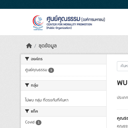
Skip to main content
ชุดข้อมูล
องค์กร
ศูนย์คุณธรรม
1
พบ 
กลุ่ม
ประเภท
ไม่พบ กลุ่ม ที่ตรงกับที่ค้นหา
แท็ค
คุณธร
Covid
1
คุณธรร