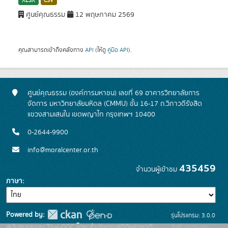
XLSX
CSV
ศูนย์คุณธรรม
12 พฤษภาคม 2569
คุณสามารถเข้าถึงคลังทาง
API
(ให้ดู
คู่มือ API
).
ศูนย์คุณธรรม (องค์การมหาชน) เลขที่ 69 อาคารวิทยาลัยการ
จัดการ มหาวิทยาลัยมหิดล (CMMU) ชั้น 16-17 ถ.วิภาวดีรังสิต
แขวงสามเสนใน เขตพญาไท กรุงเทพฯ 10400
0-2644-9900
info@moralcenter.or.th
435459
จำนวนผู้เข้าชม
ภาษา
Powered by:
รุ่นโปรแกรม: 3.0.0
สนับสนุนระบบ Thai-GDC โดย สำนักงานสถิติแห่งชาติ
วันที่: 2025-06-