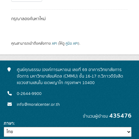
กรุณาลองค้นหาใหม่
คุณสามารถเข้าถึงคลังทาง
API
(ให้ดู
คู่มือ API
).
ศูนย์คุณธรรม (องค์การมหาชน) เลขที่ 69 อาคารวิทยาลัยการ
จัดการ มหาวิทยาลัยมหิดล (CMMU) ชั้น 16-17 ถ.วิภาวดีรังสิต
แขวงสามเสนใน เขตพญาไท กรุงเทพฯ 10400
0-2644-9900
info@moralcenter.or.th
435476
จำนวนผู้เข้าชม
ภาษา