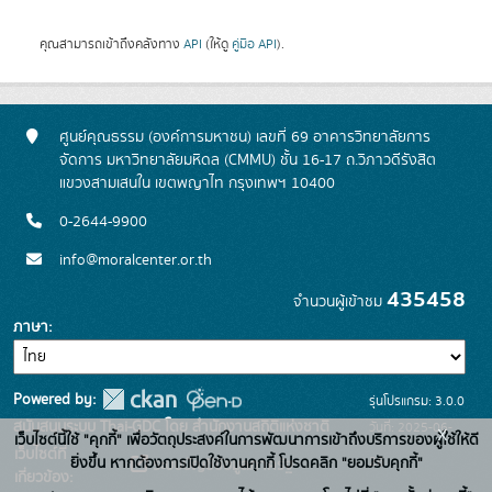
คุณสามารถเข้าถึงคลังทาง
API
(ให้ดู
คู่มือ API
).
ศูนย์คุณธรรม (องค์การมหาชน) เลขที่ 69 อาคารวิทยาลัยการ
จัดการ มหาวิทยาลัยมหิดล (CMMU) ชั้น 16-17 ถ.วิภาวดีรังสิต
แขวงสามเสนใน เขตพญาไท กรุงเทพฯ 10400
0-2644-9900
info@moralcenter.or.th
435458
จำนวนผู้เข้าชม
ภาษา
Powered by:
รุ่นโปรแกรม: 3.0.0
สนับสนุนระบบ Thai-GDC โดย สำนักงานสถิติแห่งชาติ
วันที่: 2025-06-
x
เว็บไซต์นี้ใช้ "คุกกี้" เพื่อวัตถุประสงค์ในการพัฒนาการเข้าถึงบริการของผู้ใช้ให้ดี
เว็บไซต์ที่
26
ยิ่งขึ้น หากต้องการเปิดใช้งานคุกกี้ โปรดคลิก "ยอมรับคุกกี้"
ระบบบัญชีข้อมูลภาครัฐ
เกี่ยวข้อง: