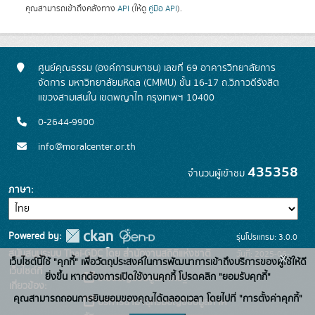
คุณสามารถเข้าถึงคลังทาง
API
(ให้ดู
คู่มือ API
).
ศูนย์คุณธรรม (องค์การมหาชน) เลขที่ 69 อาคารวิทยาลัยการ
จัดการ มหาวิทยาลัยมหิดล (CMMU) ชั้น 16-17 ถ.วิภาวดีรังสิต
แขวงสามเสนใน เขตพญาไท กรุงเทพฯ 10400
0-2644-9900
info@moralcenter.or.th
435358
จำนวนผู้เข้าชม
ภาษา
Powered by:
รุ่นโปรแกรม: 3.0.0
สนับสนุนระบบ Thai-GDC โดย สำนักงานสถิติแห่งชาติ
วันที่: 2025-06-
x
เว็บไซต์นี้ใช้ "คุกกี้" เพื่อวัตถุประสงค์ในการพัฒนาการเข้าถึงบริการของผู้ใช้ให้ดี
เว็บไซต์ที่
26
ยิ่งขึ้น หากต้องการเปิดใช้งานคุกกี้ โปรดคลิก "ยอมรับคุกกี้"
ระบบบัญชีข้อมูลภาครัฐ
เกี่ยวข้อง:
คุณสามารถถอนการยินยอมของคุณได้ตลอดเวลา โดยไปที่ "การตั้งค่าคุกกี้"
บริการนามานุกรมบัญชีข้อมูลภาค