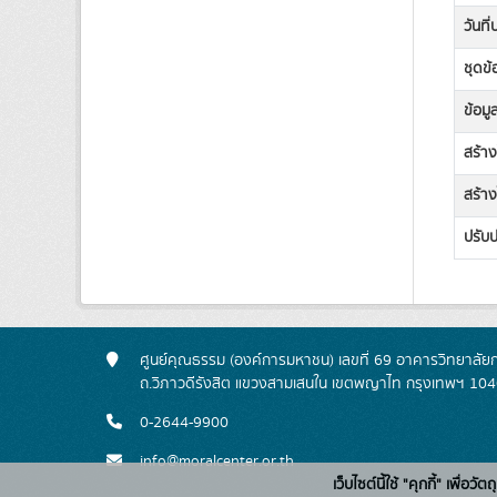
วันที
ชุดข้
ข้อมู
สร้า
สร้าง
ปรับป
ศูนย์คุณธรรม (องค์การมหาชน) เลขที่ 69 อาคารวิทยาลัย
ถ.วิภาวดีรังสิต แขวงสามเสนใน เขตพญาไท กรุงเทพฯ 10
0-2644-9900
info@moralcenter.or.th
เว็บไซต์นี้ใช้ "คุกกี้" เพื