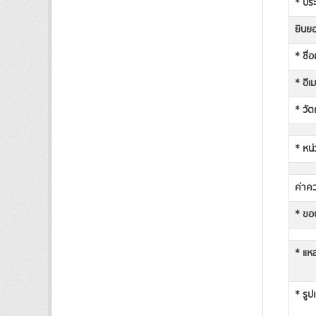
* ประ
ยินยอ
* ชื่
* อีเ
* วัต
* หน่
ค่าคว
* ขอบ
* แหล
* รูป