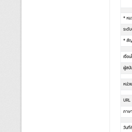
* หม
ระดับช
* สั
เงื่อ
ผู้สน
หน่วย
URL
ภาษาท
วันที่