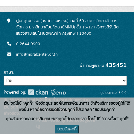
ศูนย์คุณธรรม (องค์การมหาชน) เลขที่ 69 อาคารวิทยาลัยการ
จัดการ มหาวิทยาลัยมหิดล (CMMU) ชั้น 16-17 ถ.วิภาวดีรังสิต
แขวงสามเสนใน เขตพญาไท กรุงเทพฯ 10400
0-2644-9900
info@moralcenter.or.th
435451
จำนวนผู้เข้าชม
ภาษา
Powered by:
รุ่นโปรแกรม: 3.0.0
สนับสนุนระบบ Thai-GDC โดย สำนักงานสถิติแห่งชาติ
วันที่: 2025-06-
x
เว็บไซต์นี้ใช้ "คุกกี้" เพื่อวัตถุประสงค์ในการพัฒนาการเข้าถึงบริการของผู้ใช้ให้ดี
เว็บไซต์ที่
26
ยิ่งขึ้น หากต้องการเปิดใช้งานคุกกี้ โปรดคลิก "ยอมรับคุกกี้"
ระบบบัญชีข้อมูลภาครัฐ
เกี่ยวข้อง:
คุณสามารถถอนการยินยอมของคุณได้ตลอดเวลา โดยไปที่ "การตั้งค่าคุกกี้"
บริการนามานุกรมบัญชีข้อมูลภาค
รัฐ
ยอมรับคุกกี้