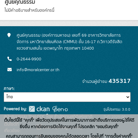
ศูนย์คุณธรรม
ไม่มีคำอธิบายสำหรับองค์กรนี้
ศูนย์คุณธรรม (องค์การมหาชน) เลขที่ 69 อาคารวิทยาลัยการ
จัดการ มหาวิทยาลัยมหิดล (CMMU) ชั้น 16-17 ถ.วิภาวดีรังสิต
แขวงสามเสนใน เขตพญาไท กรุงเทพฯ 10400
0-2644-9900
info@moralcenter.or.th
435317
จำนวนผู้เข้าชม
ภาษา
Powered by:
รุ่นโปรแกรม: 3.0.0
สนับสนุนระบบ Thai-GDC โดย สำนักงานสถิติแห่งชาติ
วันที่: 2025-06-
x
เว็บไซต์นี้ใช้ "คุกกี้" เพื่อวัตถุประสงค์ในการพัฒนาการเข้าถึงบริการของผู้ใช้ให้ดี
เว็บไซต์ที่
26
ยิ่งขึ้น หากต้องการเปิดใช้งานคุกกี้ โปรดคลิก "ยอมรับคุกกี้"
ระบบบัญชีข้อมูลภาครัฐ
เกี่ยวข้อง:
คุณสามารถถอนการยินยอมของคุณได้ตลอดเวลา โดยไปที่ "การตั้งค่าคุกกี้"
บริการนามานุกรมบัญชีข้อมูลภาค