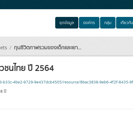
ชุดข้อมูล
องค์กร
กลุ่ม
เกี่ยวกับ
sets
ทุนชีวิตภาพรวมของเด็กและเยา...
าวชนไทย ปี 2564
a40f3-b33c-4be2-9729-9e437dcb4505/resource/8bac3838-9eb6-4f2f-8435-
8 ปี