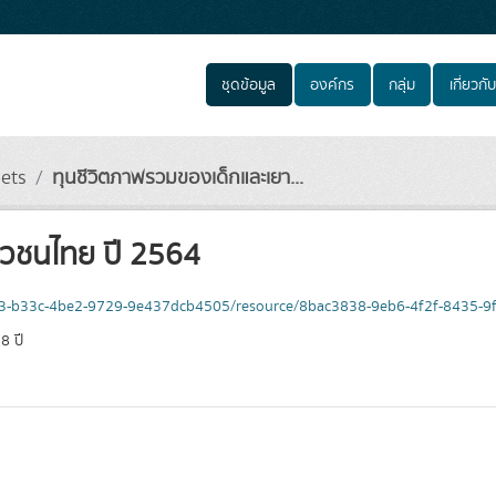
ชุดข้อมูล
องค์กร
กลุ่ม
เกี่ยวกับ
sets
ทุนชีวิตภาพรวมของเด็กและเยา...
าวชนไทย ปี 2564
a40f3-b33c-4be2-9729-9e437dcb4505/resource/8bac3838-9eb6-4f2f-8435-
8 ปี