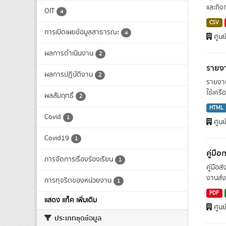
และกิจ
OIT
4
CSV
การเปิดเผยข้อมูลสาธารณะ
4
ศูนย
ผลการดำเนินงาน
2
รายง
ผลการปฏิบัติงาน
2
รายงา
ใช้เครื
ผลสัมฤทธิ์
2
HTML
Covid
1
ศูนย
Covid19
1
คู่มื
การจัดการเรื่องร้องเรียน
1
คู่มือ
งานส่ง
การทุจริตของหน่วยงาน
1
PDF
แสดง แท็ค เพิ่มเติม
ศูนย
ประเภทชุดข้อมูล