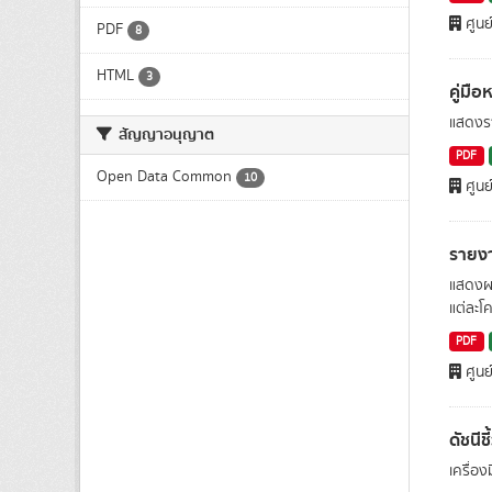
ศูนย
PDF
8
HTML
3
คู่มื
แสดงรา
สัญญาอนุญาต
PDF
Open Data Common
10
ศูนย
รายง
แสดงผ
แต่ละโ
PDF
ศูนย
ดัชนี
เครื่อ