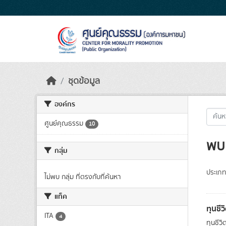
Skip to main content
ชุดข้อมูล
องค์กร
ศูนย์คุณธรรม
10
พบ 
กลุ่ม
ประเภท
ไม่พบ กลุ่ม ที่ตรงกับที่ค้นหา
แท็ค
ทุนชีว
ITA
4
ทุนชีว