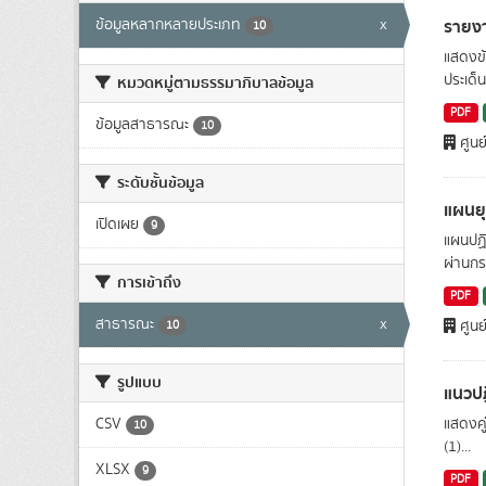
รายง
ข้อมูลหลากหลายประเภท
x
10
แสดงข้
ประเด็
หมวดหมู่ตามธรรมาภิบาลข้อมูล
PDF
ข้อมูลสาธารณะ
10
ศูนย
ระดับชั้นข้อมูล
แผนย
เปิดเผย
9
แผนปฏิ
ผ่านกร
การเข้าถึง
PDF
สาธารณะ
x
ศูนย
10
รูปแบบ
แนวปฏ
CSV
แสดงคู
10
(1)...
XLSX
9
PDF