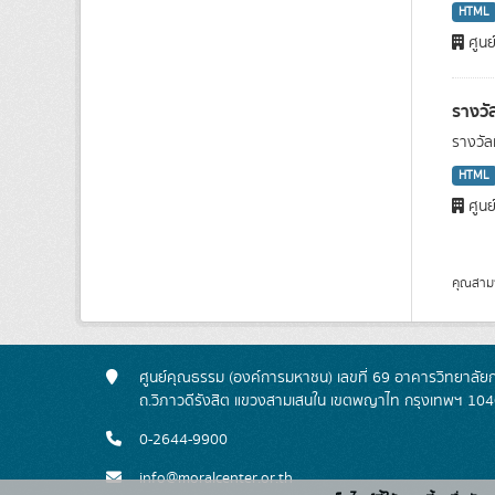
HTML
ศูนย
รางวั
รางวัล
HTML
ศูนย
คุณสาม
ศูนย์คุณธรรม (องค์การมหาชน) เลขที่ 69 อาคารวิทยาลัย
ถ.วิภาวดีรังสิต แขวงสามเสนใน เขตพญาไท กรุงเทพฯ 10
0-2644-9900
info@moralcenter.or.th