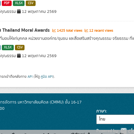
PDF
XLSX
CSV
์คุณธรรม
12 พฤษภาคม 2569
ล Thailand Moral Awards
1425 total views
12 recent views
ที่มอบให้แก่บุคคล หน่วยงานองค์กร/ชุมชน และสื่อเสริมสร้างคุณธรรม จริยธรรม ที
XLSX
CSV
์คุณธรรม
12 พฤษภาคม 2569
ารถเข้าถึงคลังทาง
API
(ให้ดู
คู่มือ API
).
การจัดการ มหาวิทยาลัยมหิดล (CMMU) ชั้น 16-17
400
ภาษา
Powered by: